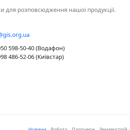
ки для розповсюдження нашої продукції.
gis.org.ua
050 598-50-40 (Водафон)
098 486-52-06 (Київcтар)
Новини
Робота
Партнери
Землеустрій