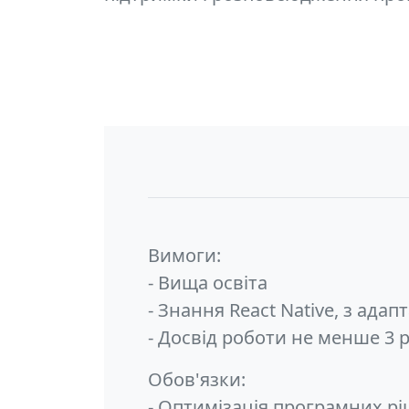
Вимоги:
- Вища освіта
- Знання React Native, з ада
- Досвід роботи не менше 3 
Обов'язки:
- Оптимізація програмних р