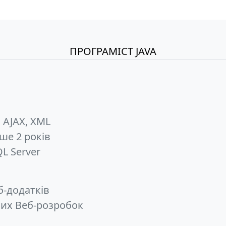
ПРОГРАМІСТ JAVA
, AJAX, XML
нше 2 років
QL Server
б-додатків
ючих Веб-розробок