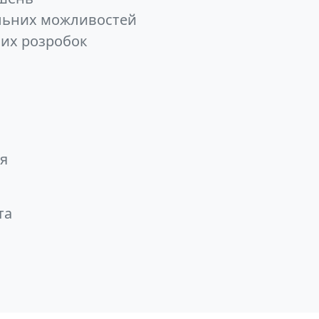
альних можливостей
ючих розробок
ся
та