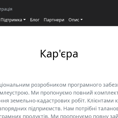
трація
Підтримка
Блог
Партнери
Опис
Кар'єра
іональним розробником програмного забезп
землеустрою. Ми пропонуємо повний комплект
ння земельно-кадастрових робіт. Клієнтами к
порядних підприємств. Нам потрібні таланов
рамних продуктів. Ми пропонуємо повну зайн