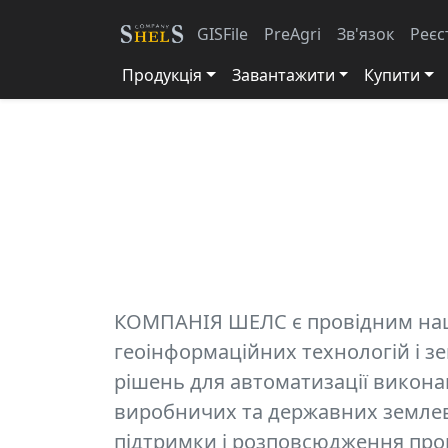
GISFile
PreAgri
Зв'язок
Реєс
Продукція
Завантажити
Купити
КОМПАНІЯ ШЕЛС є провідним нац
геоінформаційних технологій і 
рішень для автоматизації викона
виробничих та державних землев
підтримки і розповсюдження прог