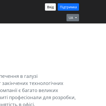
Вхід
Підтримка
UA
ечення в галузі
 закінчених технологічних
омпанії є багато великих
иті професіонали для розробки,
ятість в офісі.