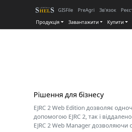
GISFile
PreAgri
Зв'язок
Реєс
Продукція
Завантажити
Купити
Рішення для бізнесу
EJRC 2 Web Edition дозволяє одн
допомогою EJRC 2, так і віддален
EJRC 2 Web Manager дозволяючи о