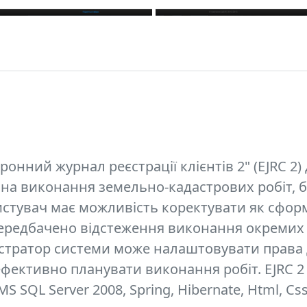
онний журнал реєстрації клієнтів 2" (EJRC 2
ів на виконання земельно-кадастрових робіт, 
истувач має можливість коректувати як сфор
 передбачено відстеження виконання окремих е
істратор системи може налаштовувати права
фективно планувати виконання робіт. EJRC 2 
S SQL Server 2008, Spring, Hibernate, Html, Css 