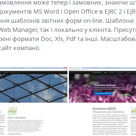
амовлення може тепер і замовник, знаючи ш
кументів MS Word і Open Office в EJRC 2 і EJR
ння шаблонів звітних форм on-line. Шаблони
 Web Manager, так і локально у клієнта. Прис
ні формати Doc, Xls, Pdf та інші. Масштабов
айт компанії.