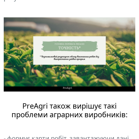
PreAgri також вирішує такі
проблеми аграрних виробників:
- формує карти робіт, завантажуючи дані