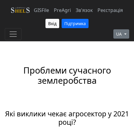
GISFile
PreAgri
Зв'язок
Реєстрація
Вхід
Підтримка
UA
Проблеми сучасного
землеробства
Які виклики чекає агросектор у 2021
році?